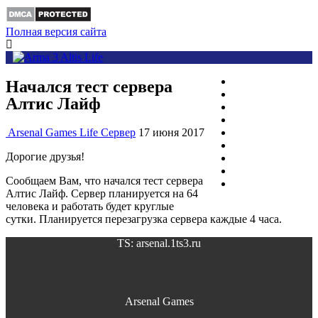
Полная версия сайта
Altis Life
Начался тест сервера
Скачать мод
Алтис Лайф
Скачать Arma3
История
Arsenal Games Life Сервер
17 июня 2017
Фото
О нас
Дорогие друзья!
Партнёры
Donate
Сообщаем Вам, что начался тест сервера
[ARS]
Алтис Лайф. Сервер планируется на 64
человека и работать будет круглые
сутки. Планируется перезагрузка сервера каждые 4 часа.
TS: arsenal.1ts3.ru
Arsenal Games