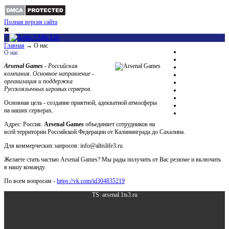
Полная версия сайта
Главная
→
О нас
Altis Life
О
нас
Скачать мод
Arsenal Games
- Российская
Скачать Arma3
компания. Основное направление -
История
организация и поддержка
Фото
Русскоязычных игровых серверов.
О нас
Партнёры
Основная цель - создание приятной, адекватной атмосферы
Donate
на наших серверах.
[ARS]
Адрес: Россия.
Arsenal Games
объединяет сотрудников на
всей территории Российской Федерации от Калининграда до Сахалина.
Для коммерческих запросов: info@altislife3.ru
Желаете стать частью Arsenal Games? Мы рады получить от Вас резюме и включить
в нашу команду.
По всем вопросам -
https://vk.com/id304835219
TS: arsenal.1ts3.ru