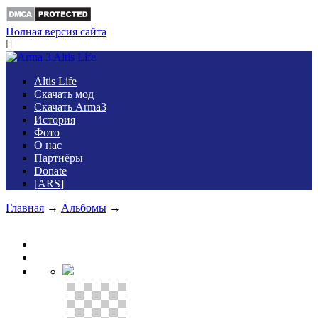
Полная версия сайта
Altis Life
Скачать мод
Скачать Arma3
История
Фото
О нас
Партнёры
Donate
[ARS]
Главная
→
Альбомы
→